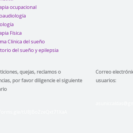
apia ocupacional
oaudiología
cología
pia Física
ma Clínica del sueño
orio del sueño y epilepsia
ticiones, quejas, reclamos o
Correo electróni
cias, por favor diligencie el siguiente
usuarios:
rio
asuniccaldas@gm
/forms.gle/tU8JBoZzeQxt71XaA