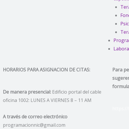
Ter
Fon
Psi
Tera
Progra
Laborat
HORARIOS PARA ASIGNACION DE CITAS:
Para pe
sugeren
formula
De manera presencial:
Edificio portal del cable
oficina 1002: LUNES A VIERNES 8 – 11 AM
https:/
A través de correo electrónico
programacionnic@gmail.com