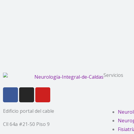
Servicios
F
I
Y
a
n
o
c
s
u
Edificio portal del cable
e
t
t
Neurol
b
a
u
Neurop
Cll 64a #21-50 Piso 9
o
g
b
Fisiatrí