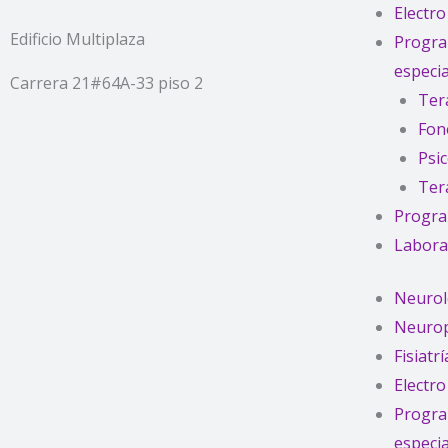
o
r
e
Electro
k
a
Edificio Multiplaza
Progra
m
especia
Carrera 21#64A-33 piso 2
Ter
Fon
Psi
Tera
Progra
Laborat
Neurol
Neurop
Fisiatrí
Electro
Progra
especia