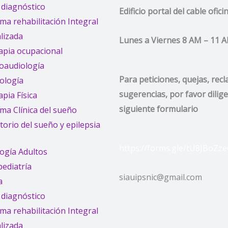
 diagnóstico
Edificio portal del cable ofic
ma rehabilitación Integral
lizada
Lunes a Viernes 8 AM – 11 
apia ocupacional
oaudiología
Para peticiones, quejas, rec
cología
sugerencias, por favor dilige
pia Física
siguiente formulario
ma Clínica del sueño
orio del sueño y epilepsia
https://forms.gle/tU8JBoZz
ogía Adultos
ediatría
siauipsnic@gmail.com
a
 diagnóstico
ma rehabilitación Integral
lizada