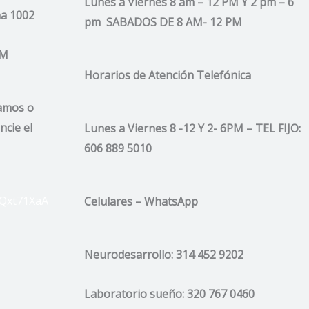
Lunes a Viernes 8 am – 12 PM Y 2 pm – 6
ina 1002
pm SABADOS DE 8 AM- 12 PM
AM
Horarios de Atención
Telefónica
lamos o
ncie el
Lunes a Viernes 8 -12 Y 2- 6PM –
TEL FIJO:
606 889 5010
eQxt71XaA
Celulares – WhatsApp
Neurodesarrollo:
314 452 9202
Laboratorio sueño:
320 767 0460