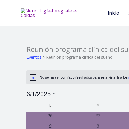
Ir
al
Inicio
contenido
LUNES
MARTES
Reunión programa clínica del s
Eventos
Eventos
Reunión programa clínica del sueño
No se han encontrado resultados para esta vista. Ir a los
Aviso
6/1/2025
Selecciona
L
M
Calendario
la
de
0
0
26
27
fecha.
eventos
eventos
Eventos
0
0
2
3