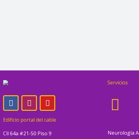
Servicios
F
I
Y
a
n
o
c
s
u
Edificio portal del cable
e
t
t
b
a
u
Neurología A
Cll 64a #21-50 Piso 9
o
g
b