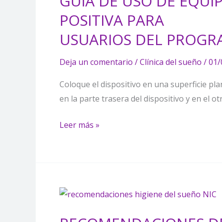
GUÍA DE USO DE EQUI
DE
POSITIVA PARA
EQUIPOS
USUARIOS DEL PROGRA
E
INSUMOS
Deja un comentario
/
Clínica del sueño
/
01/
DE
Coloque el dispositivo en una superficie pl
PRESION
en la parte trasera del dispositivo y en el 
POSITIVA
PARA
Leer más »
USUARIOS
DEL
PROGRAMA
DE
CLINICA
RECOMENDACIONES
DE
DE
SUEÑO