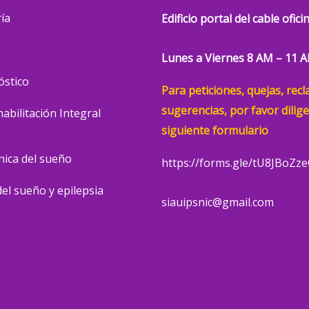
ía
Edificio portal del cable ofic
Lunes a Viernes 8 AM – 11 
óstico
Para peticiones, quejas, rec
sugerencias, por favor dilige
bilitación Integral
siguiente formulario
nica del sueño
https://forms.gle/tU8JBoZz
el sueño y epilepsia
siauipsnic@gmail.com