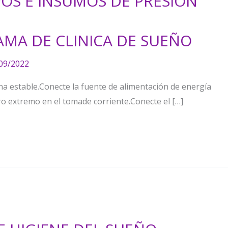
POS E INSUMOS DE PRESION
MA DE CLINICA DE SUEÑO
09/2022
ana estable.Conecte la fuente de alimentación de energía
otro extremo en el tomade corriente.Conecte el […]