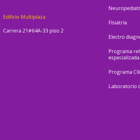
o
r
e
Neuropediatr
k
a
Edificio Multiplaza
m
Fisiatría
Carrera 21#64A-33 piso 2
Electro diagn
Programa reha
especializada
Programa Clí
Laboratorio d