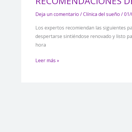
RECOMENDACIONES DE
HIGIENE
DEL
Deja un comentario
/
Clínica del sueño
/
01/
SUEÑO
Los expertos recomiendan las siguientes p
despertarse sintiéndose renovado y listo p
hora
Leer más »