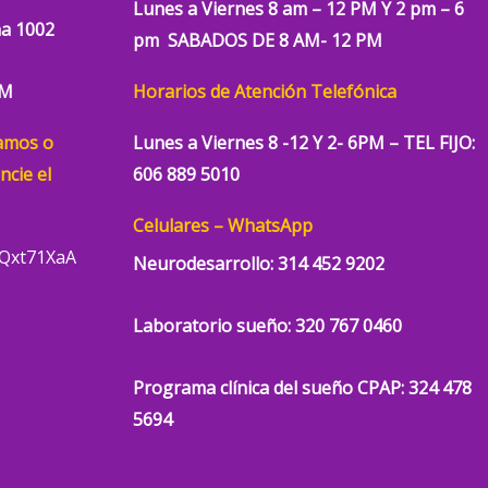
Lunes a Viernes 8 am – 12 PM Y 2 pm – 6
ina 1002
pm SABADOS DE 8 AM- 12 PM
AM
Horarios de Atención
Telefónica
lamos o
Lunes a Viernes 8 -12 Y 2- 6PM –
TEL FIJO:
ncie el
606 889 5010
Celulares – WhatsApp
eQxt71XaA
Neurodesarrollo:
314 452 9202
Laboratorio sueño:
320 767 0460
Programa clínica del sueño CPAP: 324 478
5694