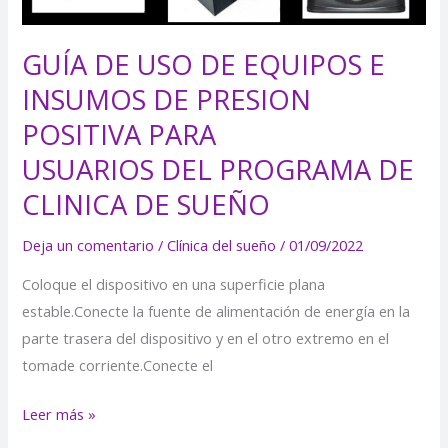
PRESION
POSITIVA
PARA
GUÍA DE USO DE EQUIPOS E
USUARIOS
INSUMOS DE PRESION
DEL
POSITIVA PARA
PROGRAMA
USUARIOS DEL PROGRAMA DE
DE
CLINICA
CLINICA DE SUEÑO
DE
SUEÑO
Deja un comentario
/
Clínica del sueño
/
01/09/2022
Coloque el dispositivo en una superficie plana
estable.Conecte la fuente de alimentación de energía en la
parte trasera del dispositivo y en el otro extremo en el
tomade corriente.Conecte el
Leer más »