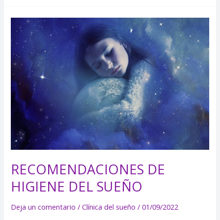
RECOMENDACIONES
DE
HIGIENE
DEL
SUEÑO
RECOMENDACIONES DE
HIGIENE DEL SUEÑO
Deja un comentario
/
Clínica del sueño
/
01/09/2022