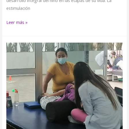
desarrollo integral del niño en las etapas de su vida. La
estimulación
Leer más »
PLAN
DE
MANEJO
–
ESTIRAMIENTOS
MUSCULARES