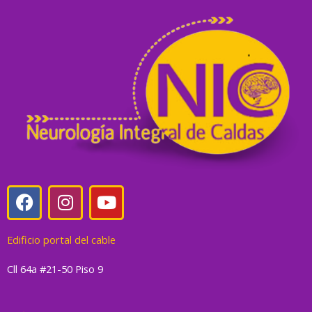
F
I
Y
a
n
o
c
s
u
Edificio portal del cable
e
t
t
b
a
u
Cll 64a #21-50 Piso 9
o
g
b
o
r
e