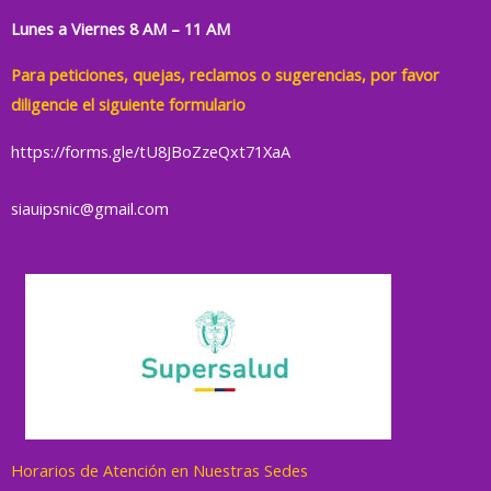
Lunes a Viernes 8 AM – 11 AM
Para peticiones, quejas, reclamos o sugerencias, por favor
diligencie el siguiente formulario
https://forms.gle/tU8JBoZzeQxt71XaA
siauipsnic@gmail.com
Horarios de Atención en Nuestras Sedes