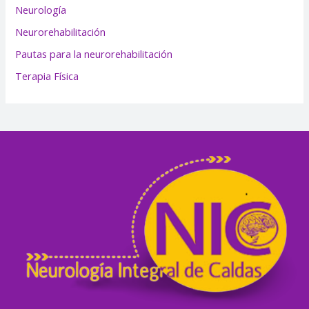
Neurología
Neurorehabilitación
Pautas para la neurorehabilitación
Terapia Física