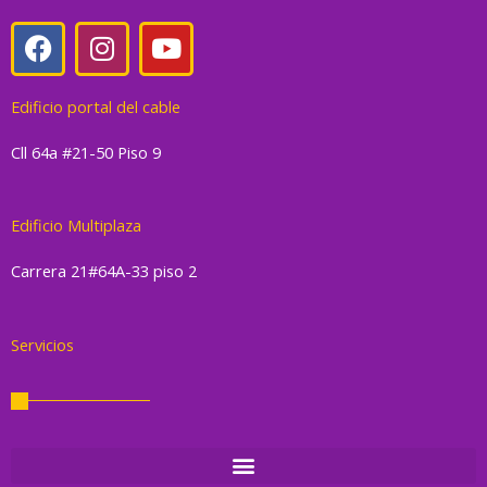
F
I
Y
a
n
o
c
s
u
Edificio portal del cable
e
t
t
b
a
u
Cll 64a #21-50 Piso 9
o
g
b
o
r
e
k
a
Edificio Multiplaza
m
Carrera 21#64A-33 piso 2
Servicios