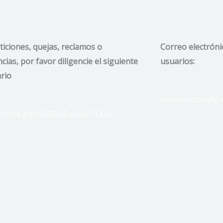
ticiones, quejas, reclamos o
Correo electróni
cias, por favor diligencie el siguiente
usuarios:
rio
asuniccaldas@gm
/forms.gle/tU8JBoZzeQxt71XaA