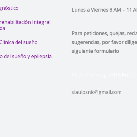
agnóstico
Lunes a Viernes 8 AM – 11 
ehabilitación Integral
ada
Para peticiones, quejas, rec
línica del sueño
sugerencias, por favor dilige
siguiente formulario
o del sueño y epilepsia
https://forms.gle/tU8JBoZz
siauipsnic@gmail.com