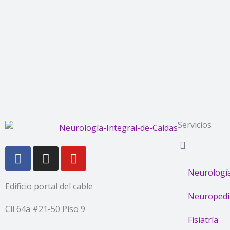
Servicios
F
I
Y
a
n
o
Neurología
c
s
u
Edificio portal del cable
e
t
t
Neuropedi
b
a
u
Cll 64a #21-50 Piso 9
o
g
b
Fisiatría
o
r
e