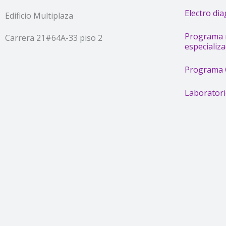
k
a
Electro di
Edificio Multiplaza
m
Programa r
Carrera 21#64A-33 piso 2
especializ
Programa C
Laboratori